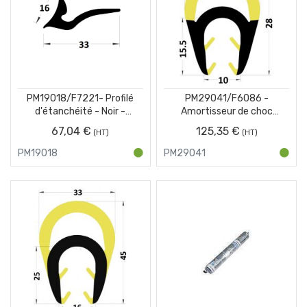
PM19018/F7221- Profilé
PM29041/F6086 -
d'étanchéité - Noir -
Amortisseur de choc
Couronne 25 m
protection pour IPN - Jaune
67,04 €
125,35 €
et Noir - Carton de 10 x 1 m
PM19018
PM29041