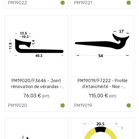
PM19022
PM19021
PM19020/F3646 - Joint
PM19019/F7222 - Profilé
rénovation de vérandas -
d'étanchéité - Noir -
Noir - Couronne 25 m
Couronne 25 m
76,03 €
115,00 €
PM19020
PM19019