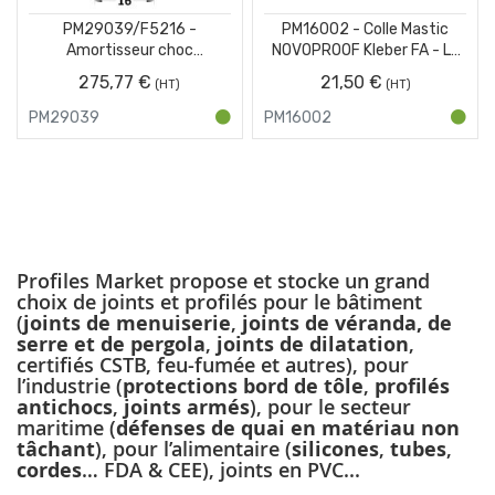
PM29039/F5216 -
PM16002 - Colle Mastic
Amortisseur choc
NOVOPROOF Kleber FA - Le
protection pour IPN - Jaune
tube
275,77 €
21,50 €
et Noir - Carton de 10 x 1 m
PM29039
PM16002
Profiles Market propose et stocke un grand
choix de joints et profilés pour le bâtiment
(
joints de menuiserie
,
joints de véranda, de
serre et de pergola
,
joints de dilatation
,
certifiés CSTB, feu-fumée et autres), pour
l’industrie (
protections bord de tôle
,
profilés
antichocs
,
joints armés
), pour le secteur
maritime (
défenses de quai
en matériau non
tâchant
), pour l’alimentaire (
silicones
,
tubes
,
cordes
… FDA & CEE), joints en PVC...