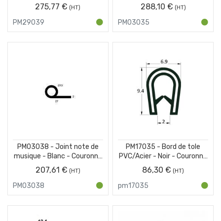
protection pour IPN - Jaune
25 m
275,77 €
288,10 €
et Noir - Carton de 10 x 1 m
PM29039
PM03035
PM03038 - Joint note de
PM17035 - Bord de tole
musique - Blanc - Couronne
PVC/Acier - Noir - Couronne
25 m
50 m
207,61 €
86,30 €
PM03038
pm17035