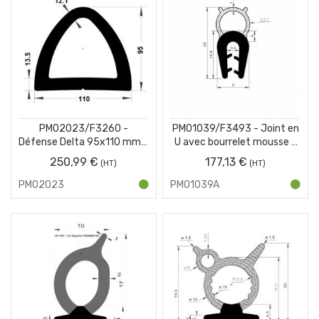
PM02023/F3260 -
PM01039/F3493 - Joint en
Défense Delta 95x110 mm -
U avec bourrelet mousse -
Gris - 2 x 1 m
Noir - Couronne 50 m
250,99 €
177,13 €
PM02023
PM01039A