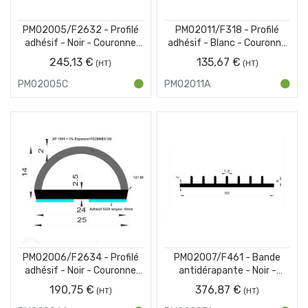
PM02005/F2632 - Profilé
PM02011/F318 - Profilé
adhésif - Noir - Couronne
adhésif - Blanc - Couronne
100 m
50 m
245,13 €
135,67 €
PM02005C
PM02011A
PM02006/F2634 - Profilé
PM02007/F461 - Bande
adhésif - Noir - Couronne
antidérapante - Noir -
25 m
Couronne 50 m
190,75 €
376,87 €