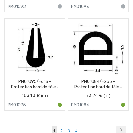
PM01092
PM01093
PM01095/F613 -
PM01084/F255 -
Protection bord de tôle -
Protection bord de tôle -
Blanc - Couronne 50 m
Noir - Couronne 25 m
103,10 €
73,74 €
PM01095
PM01084
Page
Page
Suiva
Vous
Page
Page
Page
1
2
3
4