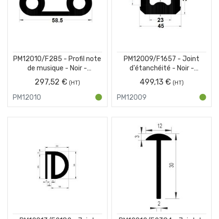
PM12010/F285 - Profil note
PM12009/F1657 - Joint
de musique - Noir -
d'étanchéité - Noir -
Couronne 25 m
Couronne 25 m
297,52 €
499,13 €
PM12010
PM12009