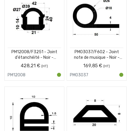
PM12008/F3251 - Joint
PM03037/F602 - Joint
d'étanchéité - Noir -
note de musique - Noir -
Couronne 25 m
Couronne 25 m
428,21 €
169,85 €
PM12008
PM03037