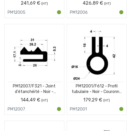
Couronne 25 m
Couronne 25 m
241,69 €
426,89 €
PM12005
PM12006
PM12007/F321 - Joint
PM12001/F612 - Profil
d'étanchéité - Noir -
tubulaire - Noir - Couronne
Couronne 25 m
25 m
144,49 €
179,29 €
PM12007
PM12001