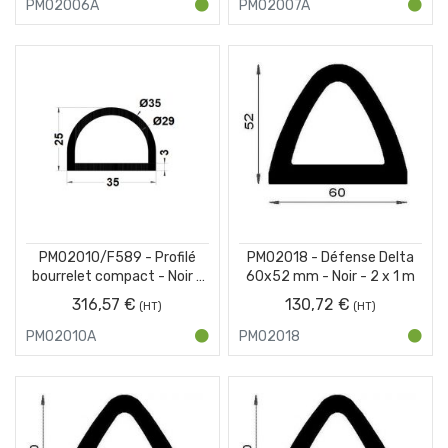
PM02006A
PM02007A
PM02010/F589 - Profilé
PM02018 - Défense Delta
bourrelet compact - Noir -
60x52 mm - Noir - 2 x 1 m
Couronne 25 m
316,57 €
130,72 €
PM02010A
PM02018