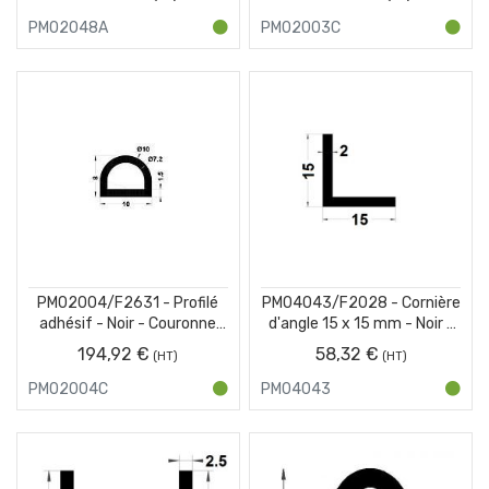
PM02048A
PM02003C
PM02004/F2631 - Profilé
PM04043/F2028 - Cornière
adhésif - Noir - Couronne
d'angle 15 x 15 mm - Noir -
100 m
Couronne 25 m
194,92 €
58,32 €
PM02004C
PM04043