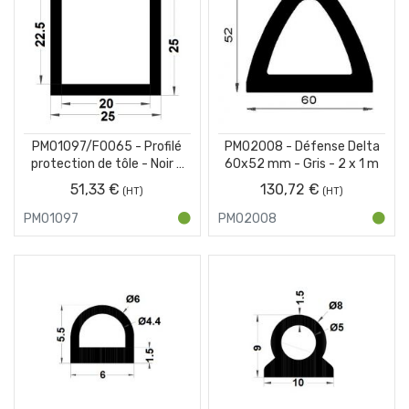
PM01097/F0065 - Profilé
PM02008 - Défense Delta
protection de tôle - Noir -
60x52 mm - Gris - 2 x 1 m
Couronne 15 m
51,33 €
130,72 €
PM01097
PM02008