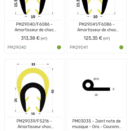
PM29040/F6086 -
PM29041/F6086 -
Amortisseur de choc
Amortisseur de choc
protection pour IPN - Jaune
protection pour IPN - Jaune
313,38 €
125,35 €
et Noir - Couronne 25 m
et Noir - Carton de 10 x 1 m
PM29040
PM29041
PM29039/F5216 -
PM03035 - Joint note de
Amortisseur choc
musique - Gris - Couronne