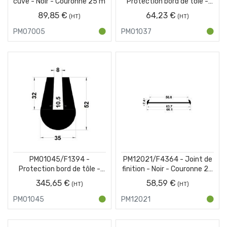
cuve - Noir - Couronne 25 m
Protection bord de tôle -
Noir - Couronne 25 m
89,85 €
64,23 €
PM07005
PM01037
PM01045/F1394 -
PM12021/F4364 - Joint de
Protection bord de tôle -
finition - Noir - Couronne 25
Noir - Couronne 25 m
m
345,65 €
58,59 €
PM01045
PM12021