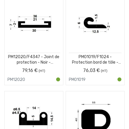
PM12020/F4347 - Joint de
PM01019/F1024 -
protection - Noir -
Protection bord de tôle -
Couronne 25 m
Noir - Couronne 50 m
79,16 €
76,03 €
PM12020
PM01019