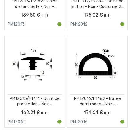
PM12013/F2182 - Joint
PM12012/F2384 - Joint de
d'étanchéité - Noir -
finition - Noir - Couronne 25
Couronne 25 m
m
189,80 €
175,02 €
PM12013
PM12012
PM12015/F1741 - Joint de
PM12016/F1482 - Butée
protection - Noir -
demi ronde - Noir -
Couronne 25 m
Couronne 25 m
162,21 €
174,64 €
PM12015
PM12016