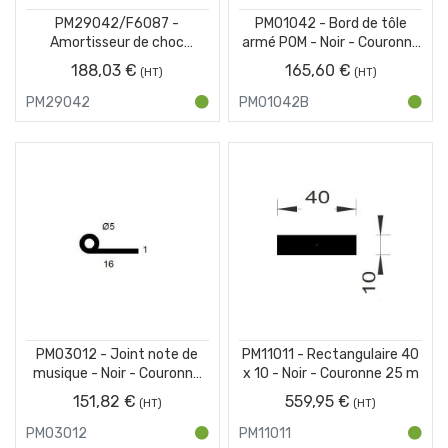
PM29042/F6087 -
PM01042 - Bord de tôle
Amortisseur de choc
armé POM - Noir - Couronne
protection pour IPN - Jaune
100 m
188,03 €
165,60 €
et Noir - Couronne 25 m
PM29042
PM01042B
PM03012 - Joint note de
PM11011 - Rectangulaire 40
musique - Noir - Couronne
x 10 - Noir - Couronne 25 m
25 m
151,82 €
559,95 €
PM03012
PM11011