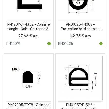
PM12019/F4352 - Cornière
PM01025/F1008 -
d'angle - Noir - Couronne 25
Protection bord de tôle -
m
Noir - Couronne 10 m
77,66 €
42,75 €
PM12019
PM01025
PM07005/F978 - Joint de
PM01037/F1392 -