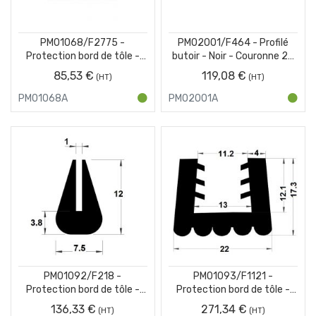
PM01068/F2775 -
PM02001/F464 - Profilé
Protection bord de tôle -
butoir - Noir - Couronne 25
Noir - Couronne de 50 m
m
85,53 €
119,08 €
PM01068A
PM02001A
PM01092/F218 -
PM01093/F1121 -
Protection bord de tôle -
Protection bord de tôle -
Rouge - Couronne 50 m
Jaune - Couronne 25 m
136,33 €
271,34 €