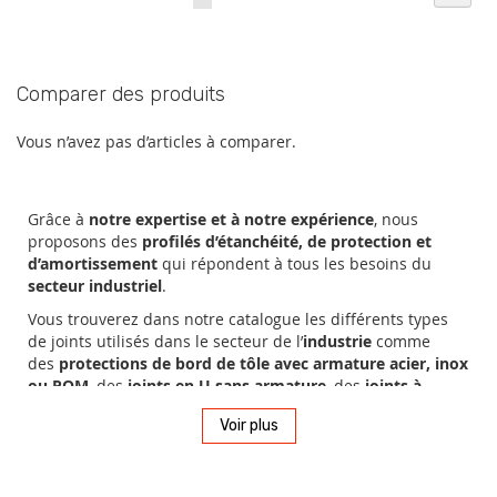
lisez
actuellement
la
Comparer des produits
page
Vous n’avez pas d’articles à comparer.
Grâce à
notre expertise et à notre expérience
, nous
proposons des
profilés d’étanchéité, de protection et
d’amortissement
qui répondent à tous les besoins du
secteur industriel
.
Vous trouverez dans notre catalogue les différents types
de joints utilisés dans le secteur de l’
industrie
comme
des
protections de bord de tôle avec armature acier, inox
ou POM
, des
joints en U sans armature
, des
joints à
bourrelet en mousse
, des
joints U à lèvre
, des
joints note
Voir plus
de musique
, des
profilés en E
, des
joints tubulaires avec
adhésif
, des
protections antichocs
, des
défenses delta (ou
défenses de quai)
, des
joints de cuve
et des
joints de
benne
…