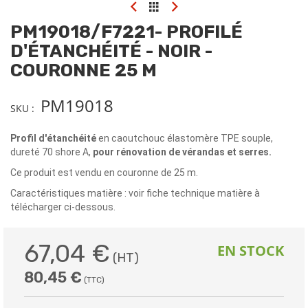
Skip
to
PM19018/F7221- PROFILÉ
the
beginning
D'ÉTANCHÉITÉ - NOIR -
of
COURONNE 25 M
the
images
gallery
PM19018
SKU
Profil d'étanchéité
en caoutchouc élastomère TPE souple,
dureté 70 shore A,
pour rénovation de vérandas et serres.
Ce produit est vendu en couronne de 25 m.
Caractéristiques matière : voir fiche technique matière à
télécharger ci-dessous.
67,04 €
EN STOCK
80,45 €