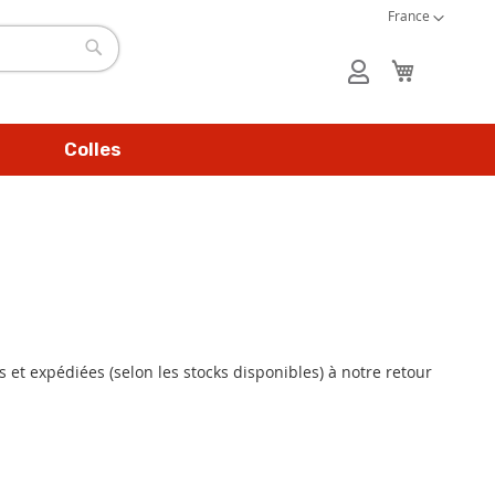
Langue
Créer un compte
France
Mon panie
Mon
Rechercher
compte
Colles
 et expédiées (selon les stocks disponibles) à notre retour