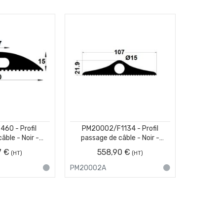
60 - Profil
PM20002/F1134 - Profil
âble - Noir -
passage de câble - Noir -
ne 25 m
Couronne 25 m
7 €
558,90 €
PM20002A