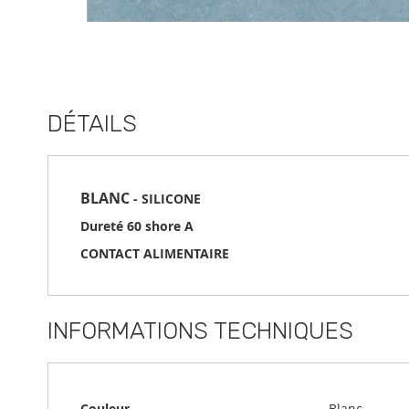
Skip
to
the
DÉTAILS
beginning
of
the
images
gallery
BLANC
- SILICONE
Dureté 60 shore A
CONTACT ALIMENTAIRE
INFORMATIONS TECHNIQUES
Informations
Couleur
Blanc