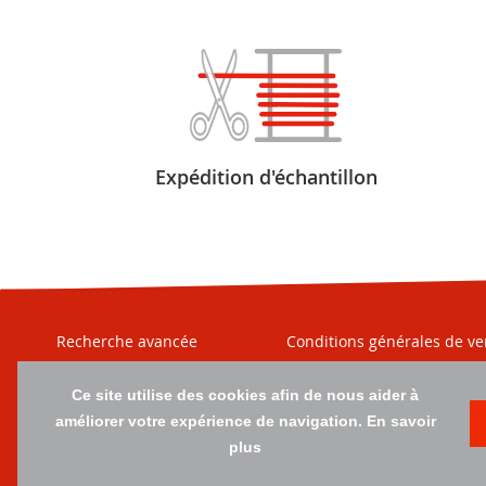
Expédition d'échantillon
Recherche avancée
Conditions générales de ve
Qui sommes-nous ?
Moyens de paiement
Ce site utilise des cookies afin de nous aider à
Nos matières
Moyens de livraison
améliorer votre expérience de navigation.
En savoir
Contact
Plan du site
plus
© 202