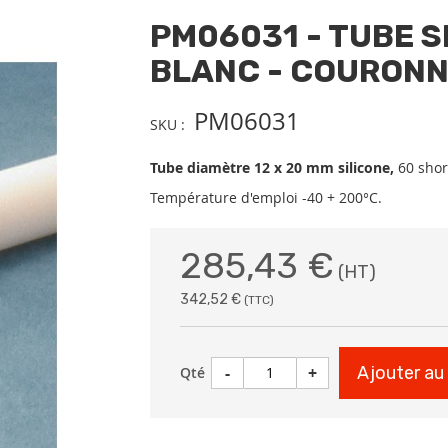
PM06031 - TUBE S
BLANC - COURONN
PM06031
SKU
Tube diamètre 12 x 20 mm silicone,
60 shore
Température d'emploi -40 + 200°C.
285,43 €
342,52 €
-
+
Ajouter au
Qté