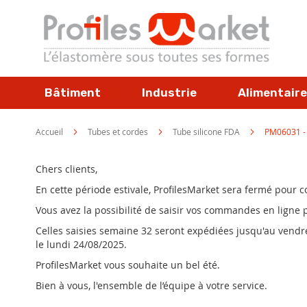
Allez
au
contenu
Bâtiment
Industrie
Alimentaire
Accueil
Tubes et cordes
Tube silicone FDA
PM06031 - 
Chers clients,
En cette période estivale, ProfilesMarket sera fermé pour
Vous avez la possibilité de saisir vos commandes en ligne
Celles saisies semaine 32 seront expédiées jusqu'au vendred
le lundi 24/08/2025.
ProfilesMarket vous souhaite un bel été.
Bien à vous, l'ensemble de l’équipe à votre service.