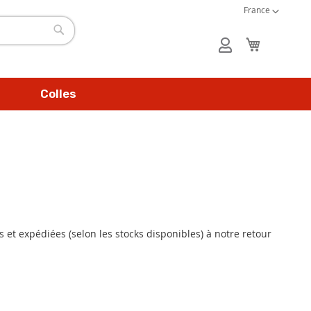
Langue
Créer un compte
France
Mon panie
Mon
Rechercher
compte
Colles
 et expédiées (selon les stocks disponibles) à notre retour