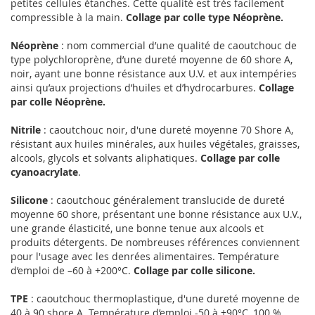
petites cellules étanches. Cette qualité est très facilement
compressible à la main.
Collage par colle type Néoprène.
Néoprène
: nom commercial d’une qualité de caoutchouc de
type polychloroprène, d’une dureté moyenne de 60 shore A,
noir, ayant une bonne résistance aux U.V. et aux intempéries
ainsi qu’aux projections d’huiles et d’hydrocarbures.
Collage
par colle Néoprène.
Nitrile
: caoutchouc noir, d'une dureté moyenne 70 Shore A,
résistant aux huiles minérales, aux huiles végétales, graisses,
alcools, glycols et solvants aliphatiques.
Collage par colle
cyanoacrylate
.
Silicone
: caoutchouc généralement translucide de dureté
moyenne 60 shore, présentant une bonne résistance aux U.V.,
une grande élasticité, une bonne tenue aux alcools et
produits détergents. De nombreuses références conviennent
pour l'usage avec les denrées alimentaires. Température
d’emploi de –60 à +200°C.
Collage par colle silicone.
TPE
: caoutchouc thermoplastique, d'une dureté moyenne de
40 à 90 shore A. Température d’emploi -50 à +90°C, 100 %