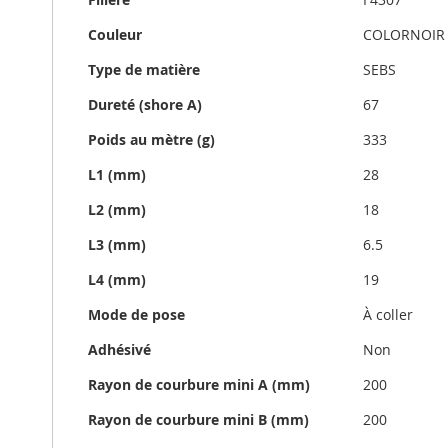
techniques
Couleur
COLORNOIR
Type de matière
SEBS
Dureté (shore A)
67
Poids au mètre (g)
333
L1 (mm)
28
L2 (mm)
18
L3 (mm)
6.5
L4 (mm)
19
Mode de pose
À coller
Adhésivé
Non
Rayon de courbure mini A (mm)
200
Rayon de courbure mini B (mm)
200