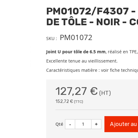
PM01072/F4307 -
DE TÔLE - NOIR -
PM01072
SKU
Joint U pour tôle de 6.5 mm
, réalisé en TPE,
Excellente tenue au vieillissement.
Caractéristiques matière : voir fiche techni
127,27 €
152,72 €
-
+
Ajouter au
Qté