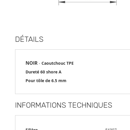
Skip
to
the
DÉTAILS
beginning
of
the
images
gallery
NOIR
-
Caoutchouc TPE
Dureté 60 shore A
Pour tôle de 6.5 mm
INFORMATIONS TECHNIQUES
Informations
Filière
F4307