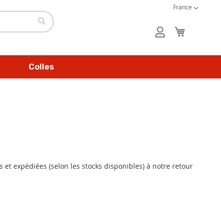
Langue
Créer un compte
France
Mon panie
Mon
Rechercher
compte
Colles
 et expédiées (selon les stocks disponibles) à notre retour