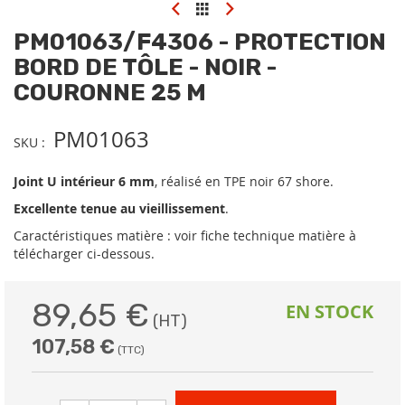
Skip
to
PM01063/F4306 - PROTECTION
the
beginning
BORD DE TÔLE - NOIR -
of
COURONNE 25 M
the
images
gallery
PM01063
SKU
Joint U intérieur 6 mm
, réalisé en TPE noir 67 shore.
Excellente tenue au vieillissement
.
Caractéristiques matière : voir fiche technique matière à
télécharger ci-dessous.
89,65 €
EN STOCK
107,58 €