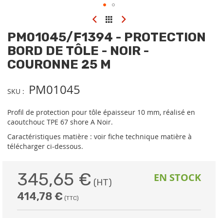
Skip
to
PM01045/F1394 - PROTECTION
the
beginning
BORD DE TÔLE - NOIR -
of
COURONNE 25 M
the
images
gallery
PM01045
SKU
Profil de protection pour tôle épaisseur 10 mm, réalisé en
caoutchouc TPE 67 shore A Noir.
Caractéristiques matière : voir fiche technique matière à
télécharger ci-dessous.
345,65 €
EN STOCK
414,78 €