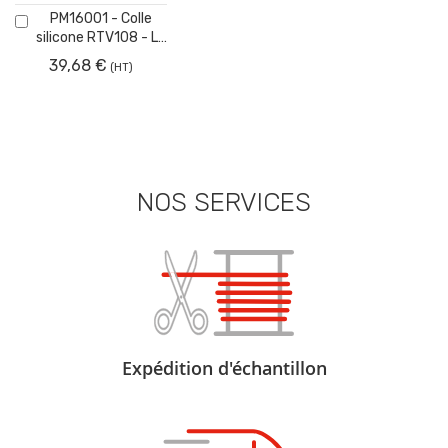
Ajouter
PM16001 - Colle
au
silicone RTV108 - Le
panier
tube
39,68 €
NOS SERVICES
Expédition d'échantillon