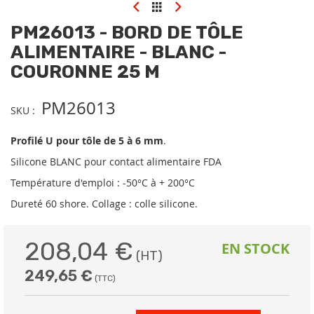
Skip
to
PM26013 - BORD DE TÔLE
the
beginning
ALIMENTAIRE - BLANC -
of
COURONNE 25 M
the
images
gallery
PM26013
SKU
Profilé U pour tôle de 5 à 6 mm
.
Silicone BLANC pour contact alimentaire FDA
Température d'emploi : -50°C à + 200°C
Dureté 60 shore. Collage : colle silicone.
208,04 €
EN STOCK
249,65 €