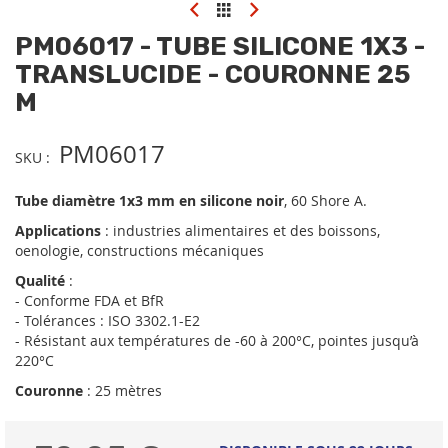
Skip
to
PM06017 - TUBE SILICONE 1X3 -
the
beginning
TRANSLUCIDE - COURONNE 25
of
M
the
images
gallery
PM06017
SKU
Tube diamètre 1x3 mm en silicone noir
, 60 Shore A.
Applications
: industries alimentaires et des boissons,
oenologie, constructions mécaniques
Qualité
:
- Conforme FDA et BfR
- Tolérances : ISO 3302.1-E2
- Résistant aux températures de -60 à 200°C, pointes jusqu’à
220°C
Couronne
: 25 mètres