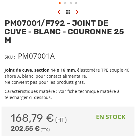
Skip
to
PM07001/F792 - JOINT DE
the
beginning
CUVE - BLANC - COURONNE 25
of
M
the
images
gallery
PM07001A
SKU
Joint de cuve, section 14 x 16 mm
, élastomère TPE souple 40
shore A, blanc, pour contact alimentaire.
Ne convient pas pour les produits gras.
Caractéristiques matière : voir fiche technique matière à
télécharger ci-dessous.
168,79 €
EN STOCK
202,55 €