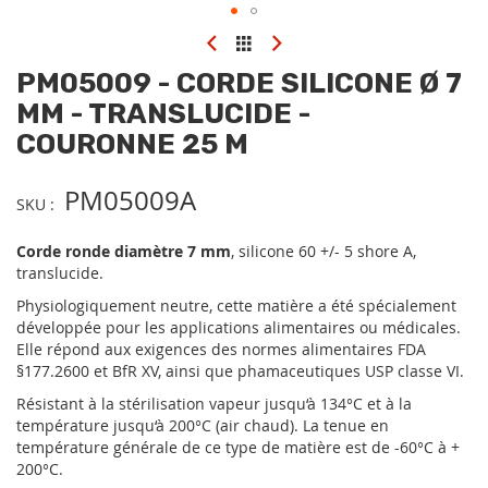
Skip
to
PM05009 - CORDE SILICONE Ø 7
the
beginning
MM - TRANSLUCIDE -
of
COURONNE 25 M
the
images
gallery
PM05009A
SKU
Corde ronde diamètre 7 mm
, silicone 60 +/- 5 shore A,
translucide.
Physiologiquement neutre, cette matière a été spécialement
développée pour les applications alimentaires ou médicales.
Elle répond aux exigences des normes alimentaires FDA
§177.2600 et BfR XV, ainsi que phamaceutiques USP classe VI.
Résistant à la stérilisation vapeur jusqu‘à 134°C et à la
température jusqu‘à 200°C (air chaud). La tenue en
température générale de ce type de matière est de -60°C à +
200°C.